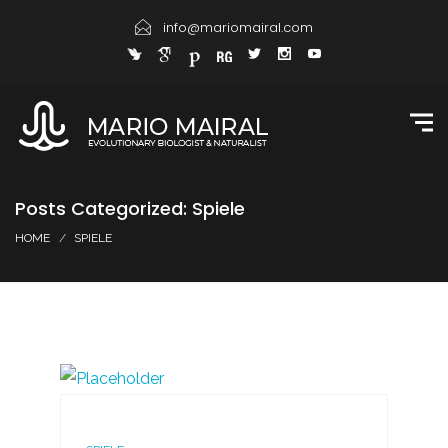
info@mariomairal.com
Posts Categorized: Spiele
HOME
SPIELE