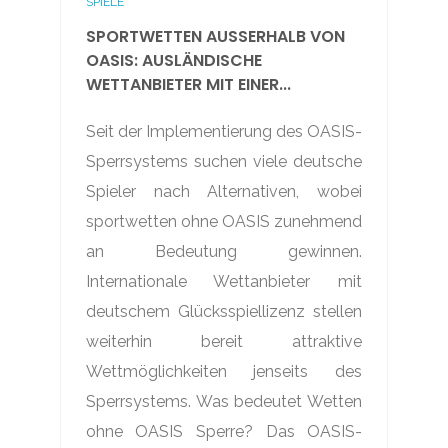
SPIELE
SPORTWETTEN AUSSERHALB VON O
ASIS: AUSLÄNDISCHE W
ETTANBIETER MIT EINER...
Seit der Implementierung des OASIS-
Sperrsystems suchen viele deutsche
Spieler nach Alternativen, wobei
sportwetten ohne OASIS zunehmend
an Bedeutung gewinnen.
Internationale Wettanbieter mit
deutschem Glücksspiellizenz stellen
weiterhin bereit attraktive
Wettmöglichkeiten jenseits des
Sperrsystems. Was bedeutet Wetten
ohne OASIS Sperre? Das OASIS-