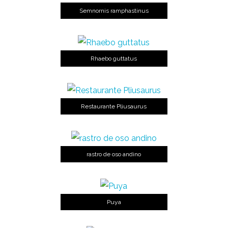
Semnornis ramphastinus
Rhaebo guttatus
Restaurante Pliusaurus
rastro de oso andino
Puya