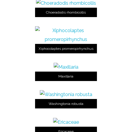
Choeradodis rhombicollis
Xiphocolaptes promeropirhynchus
Maxillaria
Washingtonia robusta
Ericaceae