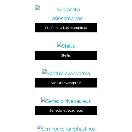
Subfamilia Lasiocampinae
Stellis
Spatula cyanoptera
Senecio niveoaureus