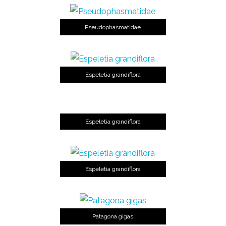
Pseudophasmatidae
Espeletia grandiflora
Espeletia grandiflora
Espeletia grandiflora
Patagona gigas