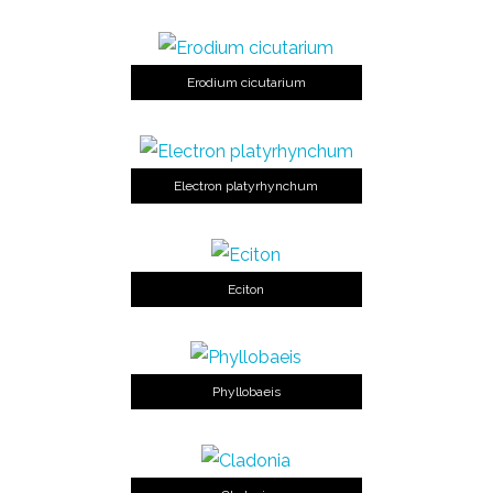
Erodium cicutarium
Electron platyrhynchum
Eciton
Phyllobaeis