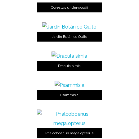
Ocreatus underwoodii
Jardín Botánico Quito
Dracula simia
Psammisia
Phalcoboenus megalopterus