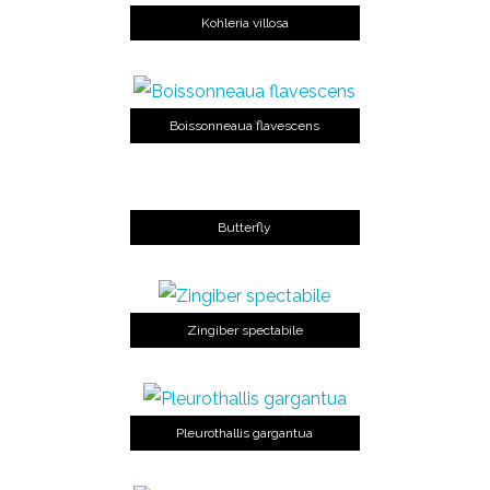
Kohleria villosa
Boissonneaua flavescens
Butterfly
Zingiber spectabile
Pleurothallis gargantua