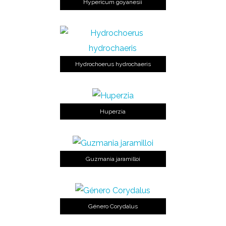
Hypericum goyanesii
Hydrochoerus hydrochaeris
Huperzia
Guzmania jaramilloi
Género Corydalus