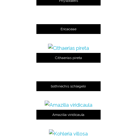
Phyllobaeis
Ericaceae
Cithaerias pireta
bothriechis schlegelii
Amazilia viridicaula