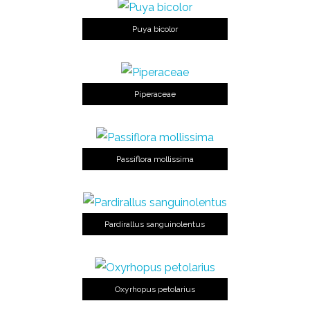
Puya bicolor
Piperaceae
Passiflora mollissima
Pardirallus sanguinolentus
Oxyrhopus petolarius