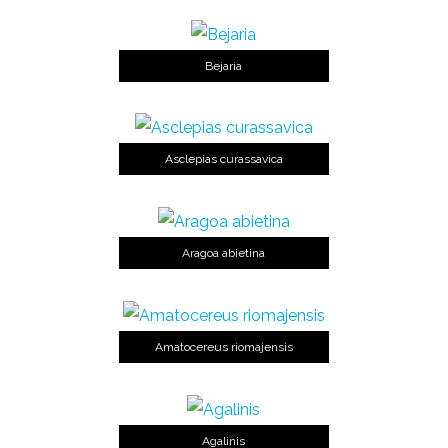
Bejaria
Asclepias curassavica
Aragoa abietina
Amatocereus riomajensis
Agalinis