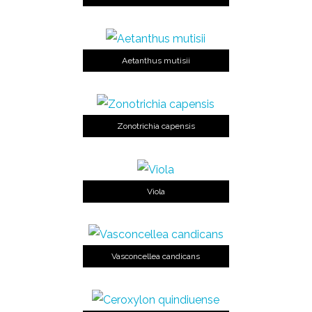
Aetanthus mutisii
Zonotrichia capensis
Viola
Vasconcellea candicans