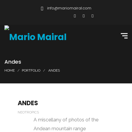
info@mariomairal.com
Andes
HOME
PORTFOLIO
ANDES
ANDES
NEOTROPICS
A miscellany of photos of the
Andean mountain range