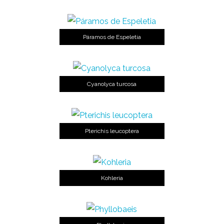
Páramos de Espeletia
Cyanolyca turcosa
Pterichis leucoptera
Kohleria