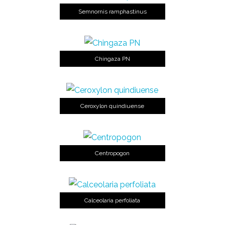
Semnornis ramphastinus
Chingaza PN
Ceroxylon quindiuense
Centropogon
Calceolaria perfoliata