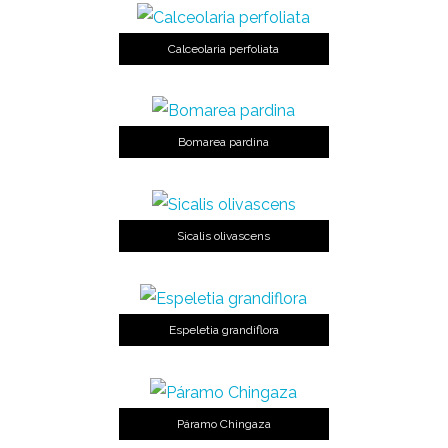
Calceolaria perfoliata
Bomarea pardina
Sicalis olivascens
Espeletia grandiflora
Páramo Chingaza