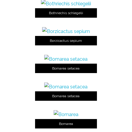
Bothriechis schlegelii
Borzicactus sepium
Bomarea setacea
Bomarea setacea
Bomarea