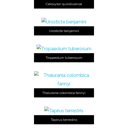
Ceroxylon quindiuense
Urosticte benjamini
Tropaeolum tuberosum
Thalurania colombica fannyi
Tapirus terrestris