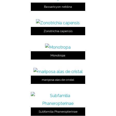
Bassaricyon neblina
Zonotrichia capensis
Monotropa
mariposa alas de cristal
Subfamilia Phaneropterinae