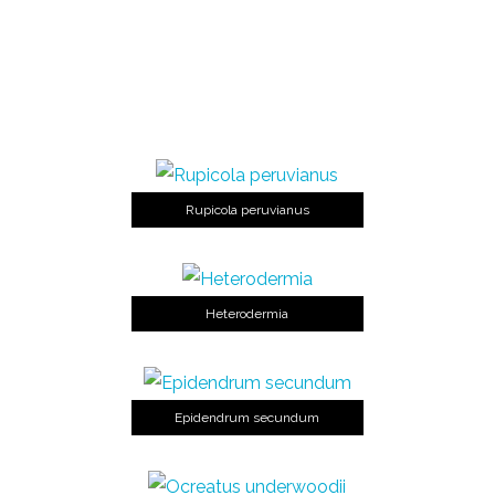
Rupicola peruvianus
Heterodermia
Epidendrum secundum