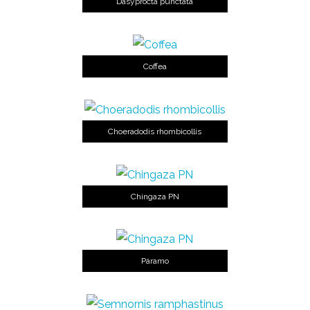
Dasyprocta punctata
Coffea
Choeradodis rhombicollis
Chingaza PN
Páramo