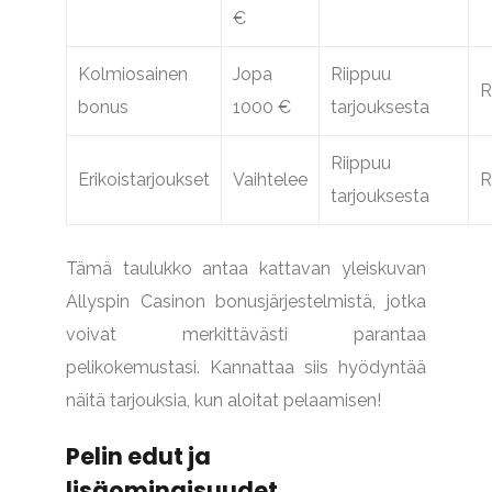
€
Kolmiosainen
Jopa
Riippuu
R
bonus
1000 €
tarjouksesta
Riippuu
Erikoistarjoukset
Vaihtelee
R
tarjouksesta
Tämä taulukko antaa kattavan yleiskuvan
Allyspin Casinon bonusjärjestelmistä, jotka
voivat merkittävästi parantaa
pelikokemustasi. Kannattaa siis hyödyntää
näitä tarjouksia, kun aloitat pelaamisen!
Pelin edut ja
lisäominaisuudet