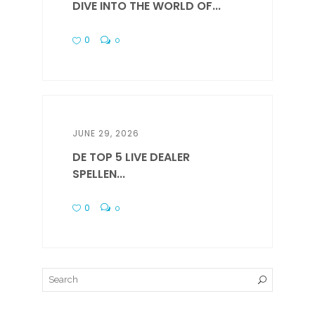
DIVE INTO THE WORLD OF...
0
0
JUNE 29, 2026
DE TOP 5 LIVE DEALER
SPELLEN...
0
0