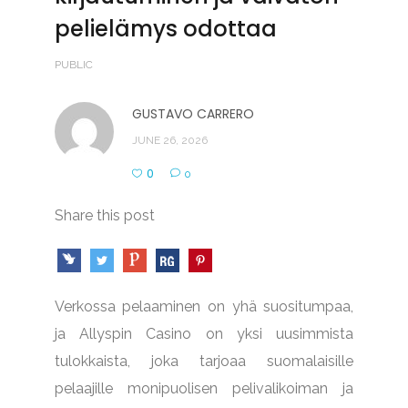
pelielämys odottaa
PUBLIC
GUSTAVO CARRERO
JUNE 26, 2026
0
0
Share this post
Verkossa pelaaminen on yhä suositumpaa,
ja Allyspin Casino on yksi uusimmista
tulokkaista, joka tarjoaa suomalaisille
pelaajille monipuolisen pelivalikoiman ja