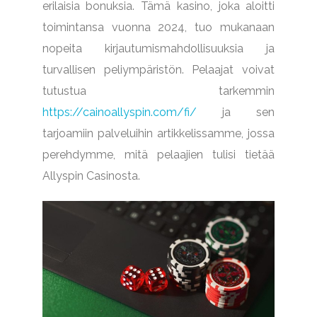
erilaisia bonuksia. Tämä kasino, joka aloitti
toimintansa vuonna 2024, tuo mukanaan
nopeita kirjautumismahdollisuuksia ja
turvallisen peliympäristön. Pelaajat voivat
tutustua tarkemmin
https://cainoallyspin.com/fi/
ja sen
tarjoamiin palveluihin artikkelissamme, jossa
perehdymme, mitä pelaajien tulisi tietää
Allyspin Casinosta.