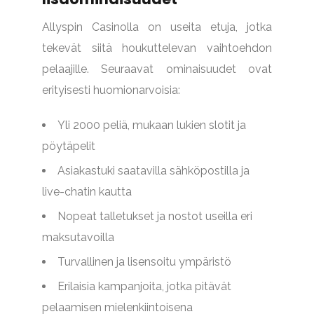
Allyspin Casinolla on useita etuja, jotka
tekevät siitä houkuttelevan vaihtoehdon
pelaajille. Seuraavat ominaisuudet ovat
erityisesti huomionarvoisia:
Yli 2000 peliä, mukaan lukien slotit ja
pöytäpelit
Asiakastuki saatavilla sähköpostilla ja
live-chatin kautta
Nopeat talletukset ja nostot useilla eri
maksutavoilla
Turvallinen ja lisensoitu ympäristö
Erilaisia kampanjoita, jotka pitävät
pelaamisen mielenkiintoisena