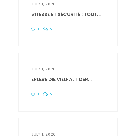
JULY 1, 2026
VITESSE ET SÉCURITÉ : TOUT...
0
0
JULY 1, 2026
ERLEBE DIE VIELFALT DER...
0
0
JULY 1, 2026