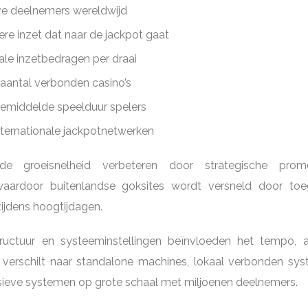
eve deelnemers wereldwijd
re inzet dat naar de jackpot gaat
le inzetbedragen per draai
aantal verbonden casino’s
gemiddelde speelduur spelers
nternationale jackpotnetwerken
e groeisnelheid verbeteren door strategische prom
waardoor buitenlandse goksites wordt versneld door t
ijdens hoogtijdagen.
tructuur en systeeminstellingen beïnvloeden het tempo, 
s verschilt naar standalone machines, lokaal verbonden sy
ssieve systemen op grote schaal met miljoenen deelnemers.