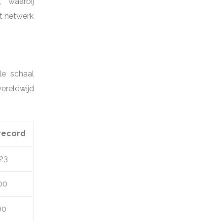
 waarbij
t netwerk
le schaal
ereldwijd
record
23
00
00