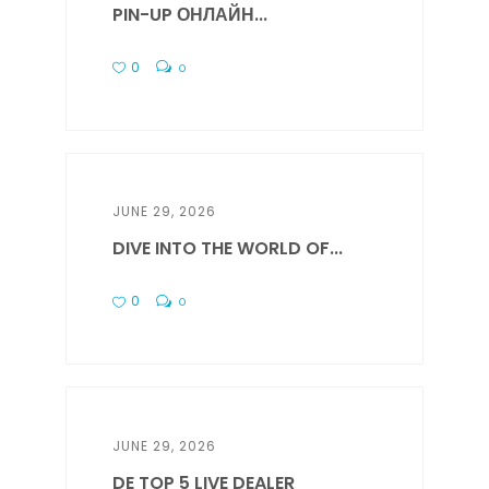
PIN-UP ОНЛАЙН...
0
0
JUNE 29, 2026
DIVE INTO THE WORLD OF...
0
0
JUNE 29, 2026
DE TOP 5 LIVE DEALER