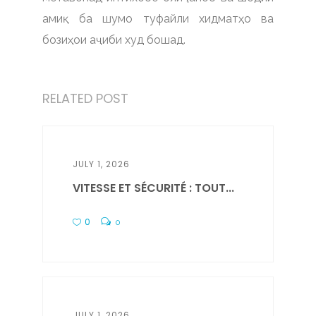
амиқ ба шумо туфайли хидматҳо ва
бозиҳои аҷиби худ бошад.
RELATED POST
JULY 1, 2026
VITESSE ET SÉCURITÉ : TOUT...
0
0
JULY 1, 2026