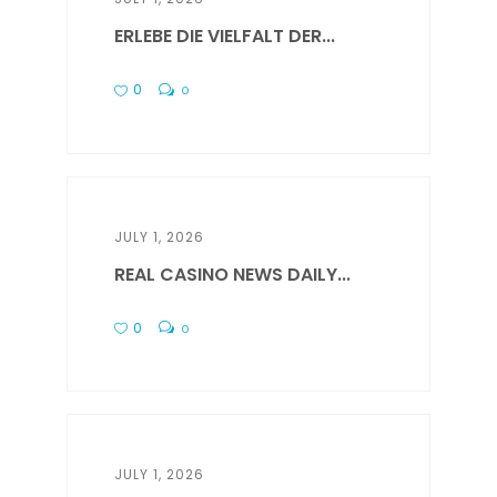
ERLEBE DIE VIELFALT DER...
0
0
JULY 1, 2026
REAL CASINO NEWS DAILY...
0
0
JULY 1, 2026