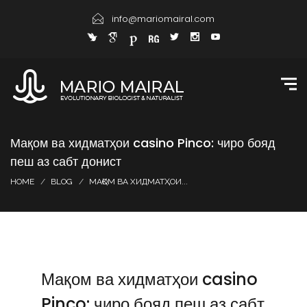
info@mariomairal.com
Мақом ва хидматҳои casino Pinco: чиро бояд
пеш аз сабт донист
HOME
BLOG
МАҚОМ ВА ХИДМАТҲОИ...
Мақом ва хидматҳои casino
Pinco: чиро бояд пеш аз сабт