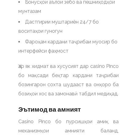
Бонусҳои аълои зебо ва пешниҳодҳои
мунтазам
Дастгирии муштариён 24/7 бо
воситаҳои гуногун
Фароҳам кардани таҷрибаи муосир бо
интерфейси фаҳмост
Ҳар як хидмат ва хусусият дар casino Pinco
бо мақсади беҳтар кардани таҷрибаи
бозингарон сохта шудааст ва онҳоро ба
бозиҳои хос ва замонавӣ табдил медиҳад.
Эътимод ва амният
Casino Pinco бо пурсишҳои амиқ ва
механизмҳои амнияти баланд,