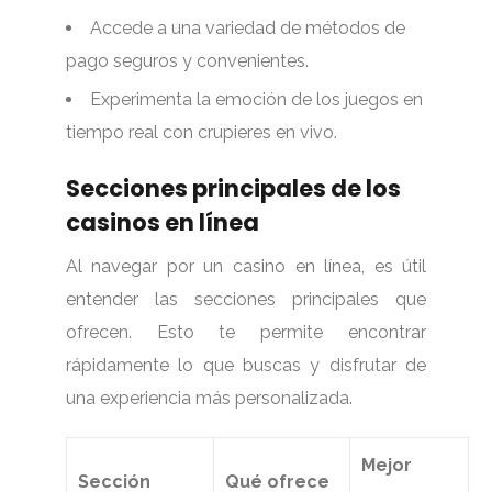
Accede a una variedad de métodos de
pago seguros y convenientes.
Experimenta la emoción de los juegos en
tiempo real con crupieres en vivo.
Secciones principales de los
casinos en línea
Al navegar por un casino en línea, es útil
entender las secciones principales que
ofrecen. Esto te permite encontrar
rápidamente lo que buscas y disfrutar de
una experiencia más personalizada.
Mejor
Sección
Qué ofrece