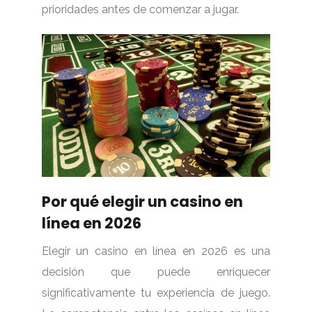
prioridades antes de comenzar a jugar.
Por qué elegir un casino en
línea en 2026
Elegir un casino en línea en 2026 es una
decisión que puede enriquecer
significativamente tu experiencia de juego.