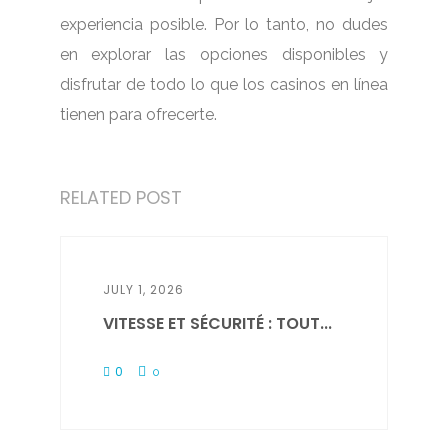
experiencia posible. Por lo tanto, no dudes
en explorar las opciones disponibles y
disfrutar de todo lo que los casinos en línea
tienen para ofrecerte.
RELATED POST
JULY 1, 2026
VITESSE ET SÉCURITÉ : TOUT...
0
0