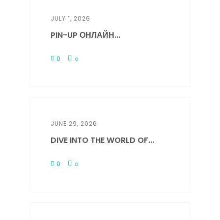
JULY 1, 2026
PIN-UP ОНЛАЙН...
0
0
JUNE 29, 2026
DIVE INTO THE WORLD OF...
0
0