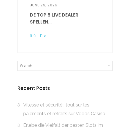
JUNE 29, 2026
DE TOP 5 LIVE DEALER
SPELLEN...
0
0
Recent Posts
Vitesse et sécurité : tout sur les
paiements et retraits sur Vodds Casino
Erlebe die Vielfalt der besten Slots im