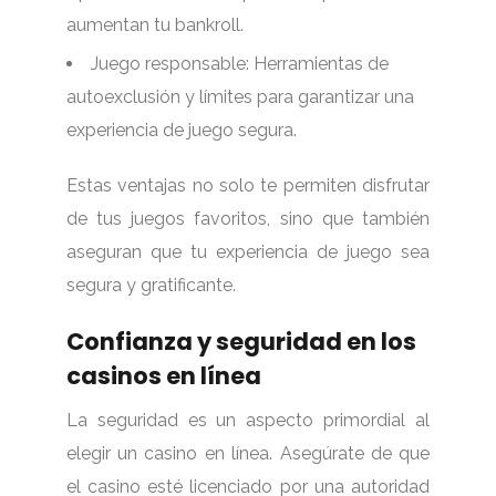
aumentan tu bankroll.
Juego responsable: Herramientas de
autoexclusión y límites para garantizar una
experiencia de juego segura.
Estas ventajas no solo te permiten disfrutar
de tus juegos favoritos, sino que también
aseguran que tu experiencia de juego sea
segura y gratificante.
Confianza y seguridad en los
casinos en línea
La seguridad es un aspecto primordial al
elegir un casino en línea. Asegúrate de que
el casino esté licenciado por una autoridad