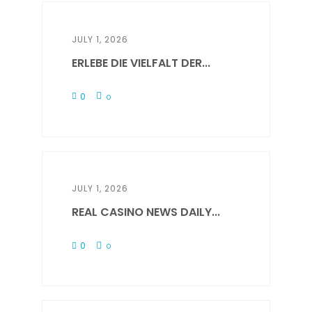
JULY 1, 2026
ERLEBE DIE VIELFALT DER...
0
0
JULY 1, 2026
REAL CASINO NEWS DAILY...
0
0