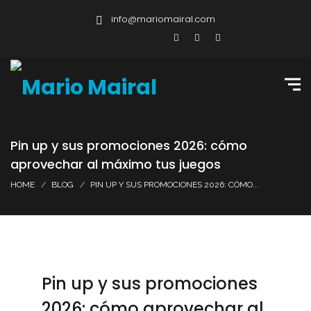
info@mariomairal.com
Pin up y sus promociones 2026: cómo
aprovechar al máximo tus juegos
HOME
BLOG
PIN UP Y SUS PROMOCIONES 2026: CÓMO...
Pin up y sus promociones
2026: cómo aprovechar al