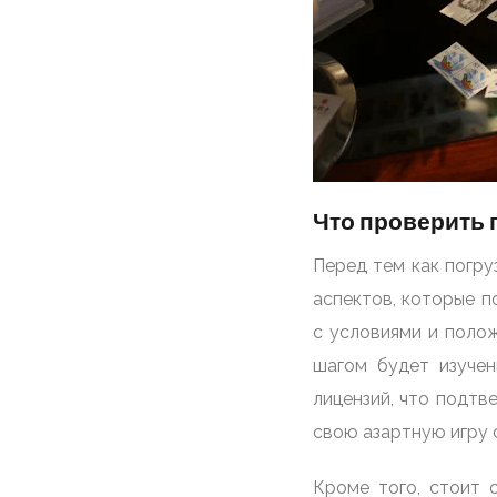
Что проверить 
Перед тем как погру
аспектов, которые п
с условиями и поло
шагом будет изучен
лицензий, что подтв
свою азартную игру 
Кроме того, стоит 