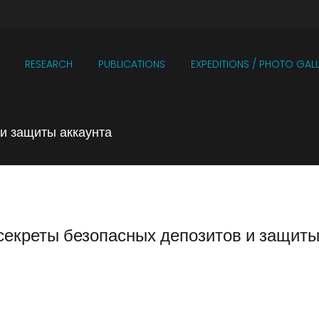
RESEARCH
PUBLICATIONS
EXPEDITIONS / PHOTO GALL
 и защиты аккаунта
 секреты безопасных депозитов и защит