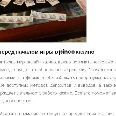
перед началом игры в pinco казино
зиться в мир онлайн-казино, важно понимать несколько
омогут вам делать обоснованные решения. Сначала озна
жениями платформы, чтобы избежать недоразумений. С
ие доступных методов депозитов и выводов, а также
ерждает легальность работы казино. Все это поможет в
с уверенностью.
обратить внимание на бонусные предложения и акции,