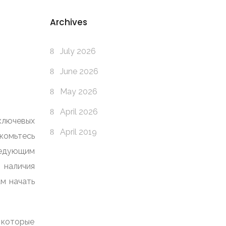
Archives
July 2026
June 2026
May 2026
April 2026
 ключевых
April 2019
комьтесь
ледующим
 наличия
ам начать
 которые