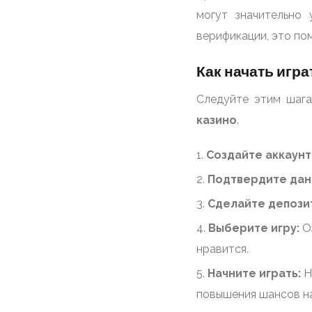
могут значительно
верификации, это по
Как начать игра
Следуйте этим шага
казино
.
Создайте аккаунт
Подтвердите дан
Сделайте депози
Выберите игру:
Оз
нравится.
Начните играть:
Н
повышения шансов н