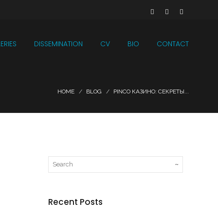
ERIES
DISSEMINATION
CV
BIO
CONTACT
HOME
BLOG
PINCO КАЗИНО: СЕКРЕТЫ...
ы
Recent Posts