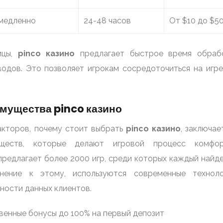
медленно
24-48 часов
От $10 до $5
ицы,
pinco казино
предлагает быстрое время обраб
водов. Это позволяет игрокам сосредоточиться на игре
мущества pinco казино
акторов, почему стоит выбрать
pinco казино
, заключае
ществ, которые делают игровой процесс комфо
предлагает более 2000 игр, среди которых каждый найд
ение к этому, используются современные технол
ности данных клиентов.
енные бонусы до 100% на первый депозит