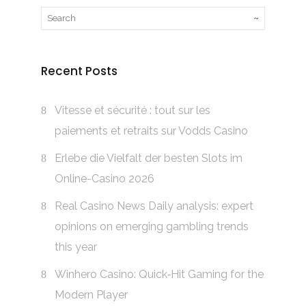
Recent Posts
Vitesse et sécurité : tout sur les
paiements et retraits sur Vodds Casino
Erlebe die Vielfalt der besten Slots im
Online-Casino 2026
Real Casino News Daily analysis: expert
opinions on emerging gambling trends
this year
Winhero Casino: Quick‑Hit Gaming for the
Modern Player