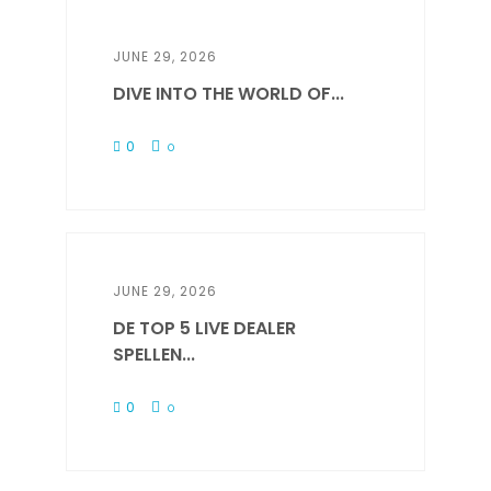
JUNE 29, 2026
DIVE INTO THE WORLD OF...
0
0
JUNE 29, 2026
DE TOP 5 LIVE DEALER
SPELLEN...
0
0