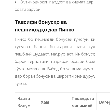
Эътимоднокии пардохт ва хидмат дар
соати зарурӣ.
Тавсифи бонусҳо ва
пешниҳодҳо дар Пинко
Пинко бо пешниҳоди бонусҳои гуногун, ки
хусусан барои бозигарони нави худ
пешбинӣ шудааст, маъруф аст. Ин бонусҳо
барои гирифтани таҷрибаи беҳтари бозӣ
кӯмак мекунанд. Биёед бо чанд маълумот
дар бораи бонусҳо ва шароити онҳо шурӯъ
кунем:
Навъи
Пасандози
Ҳаҷм
Ваге
бонус
минималӣ