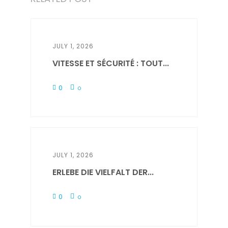
JULY 1, 2026
VITESSE ET SÉCURITÉ : TOUT...
0
0
JULY 1, 2026
ERLEBE DIE VIELFALT DER...
0
0