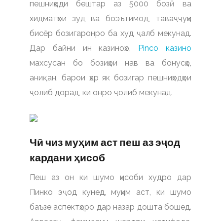
пешниҳоди бештар аз 5000 бозӣ ва
хидматҳои зуд ва боэътимод, таваҷҷуҳи
бисёр бозигаронро ба худ ҷалб мекунад.
Дар байни ин казиноҳо,
Pinco казино
махсусан бо бозиҳои нав ва бонусҳо,
аниқан, барои ҳар як бозигар пешниҳодҳои
ҷолиб дорад, ки онро ҷолиб мекунад.
Чӣ чиз муҳим аст пеш аз эҷод
кардани ҳисоб
Пеш аз он ки шумо ҳисоби худро дар
Пинко эҷод кунед, муҳим аст, ки шумо
баъзе аспектҳоро дар назар дошта бошед.