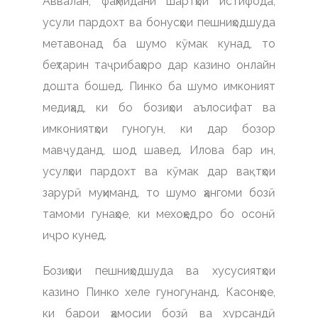
Аввалан, фаҳмидани шартҳои истифода,
усули пардохт ва бонусҳои пешниҳодшуда
метавонад ба шумо кӯмак кунад, то
беҳтарин таҷрибаҳоро дар казино онлайн
дошта бошед. Пинко ба шумо имконият
медиҳад, ки бо бозиҳои аълосифат ва
имкониятҳои гуногун, ки дар бозор
мавҷуданд, шод шавед. Илова бар ин,
усулҳои пардохт ва кӯмак дар вақтҳои
зарурӣ муҳиманд, то шумо ҳангоми бозӣ
тамоми гунаҳое, ки мехоҳед,ро бо осонӣ
иҷро кунед.
Бозиҳои пешниҳодшуда ва хусусиятҳои
казино Пинко хеле гуногунанд. Касонҳое,
ки барои ҳамосии бозӣ ва хурсандӣ