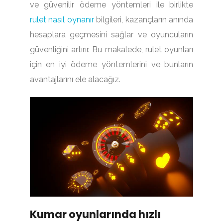
ve güvenilir ödeme yöntemleri ile birlikte
rulet nasıl oynanır
bilgileri, kazançların anında
hesaplara geçmesini sağlar ve oyuncuların
güvenliğini artırır. Bu makalede, rulet oyunları
için en iyi ödeme yöntemlerini ve bunların
avantajlarını ele alacağız.
Kumar oyunlarında hızlı