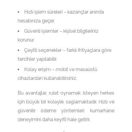
Hızlı işlem süreleri – kazançlar anında
hesabınıza geçer.
Güvenli işlemler – kişisel bilgileriniz
korunur.
Çeşitli seçenekler – farklı ihtiyaçlara göre
tercihler yapılabilir.
Kolay erişim – mobil ve masaüstü
cihazlardan kullanabilirsiniz.
Bu avantajlar, rulet oynamak isteyen herkes
için büyük bir kolaylık sağlamaktadır. Hızlı ve
güvenilir ödeme yöntemleri, kumarhane
deneyimini daha keyifli hale getirir.