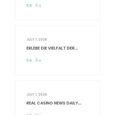
0
0
JULY 1, 2026
ERLEBE DIE VIELFALT DER...
0
0
JULY 1, 2026
REAL CASINO NEWS DAILY...