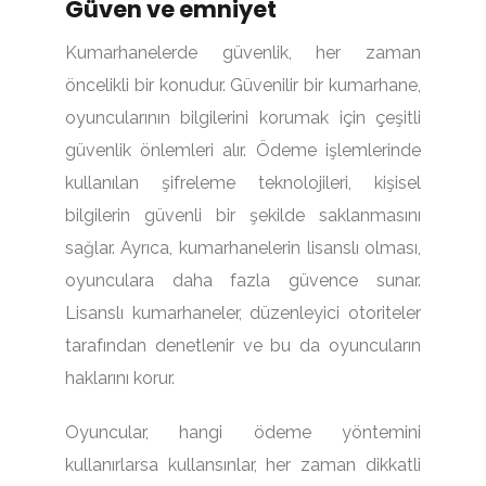
Güven ve emniyet
Kumarhanelerde güvenlik, her zaman
öncelikli bir konudur. Güvenilir bir kumarhane,
oyuncularının bilgilerini korumak için çeşitli
güvenlik önlemleri alır. Ödeme işlemlerinde
kullanılan şifreleme teknolojileri, kişisel
bilgilerin güvenli bir şekilde saklanmasını
sağlar. Ayrıca, kumarhanelerin lisanslı olması,
oyunculara daha fazla güvence sunar.
Lisanslı kumarhaneler, düzenleyici otoriteler
tarafından denetlenir ve bu da oyuncuların
haklarını korur.
Oyuncular, hangi ödeme yöntemini
kullanırlarsa kullansınlar, her zaman dikkatli