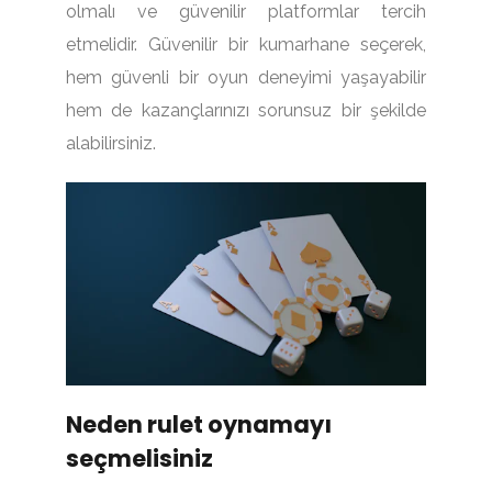
olmalı ve güvenilir platformlar tercih
etmelidir. Güvenilir bir kumarhane seçerek,
hem güvenli bir oyun deneyimi yaşayabilir
hem de kazançlarınızı sorunsuz bir şekilde
alabilirsiniz.
Neden rulet oynamayı
seçmelisiniz