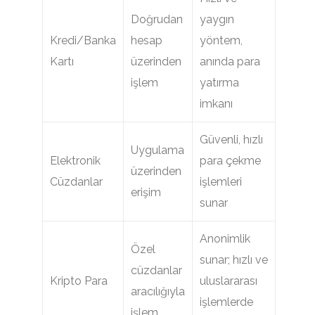
Doğrudan
yaygın
Kredi/Banka
hesap
yöntem,
Kartı
üzerinden
anında para
işlem
yatırma
imkanı
Güvenli, hızlı
Uygulama
Elektronik
para çekme
üzerinden
Cüzdanlar
işlemleri
erişim
sunar
Anonimlik
Özel
sunar; hızlı ve
cüzdanlar
Kripto Para
uluslararası
aracılığıyla
işlemlerde
işlem