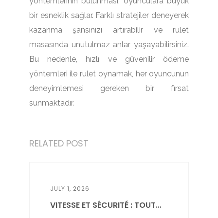
yöntemlerinin bulunması, oyunculara büyük
bir esneklik sağlar. Farklı stratejiler deneyerek
kazanma şansınızı artırabilir ve rulet
masasında unutulmaz anlar yaşayabilirsiniz.
Bu nedenle, hızlı ve güvenilir ödeme
yöntemleri ile rulet oynamak, her oyuncunun
deneyimlemesi gereken bir fırsat
sunmaktadır.
RELATED POST
JULY 1, 2026
VITESSE ET SÉCURITÉ : TOUT...