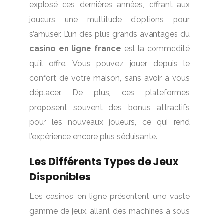
explosé ces dernières années, offrant aux
joueurs une multitude d’options pour
s’amuser. L’un des plus grands avantages du
casino en ligne france
est la commodité
qu’il offre. Vous pouvez jouer depuis le
confort de votre maison, sans avoir à vous
déplacer. De plus, ces plateformes
proposent souvent des bonus attractifs
pour les nouveaux joueurs, ce qui rend
l’expérience encore plus séduisante.
Les Différents Types de Jeux
Disponibles
Les casinos en ligne présentent une vaste
gamme de jeux, allant des machines à sous