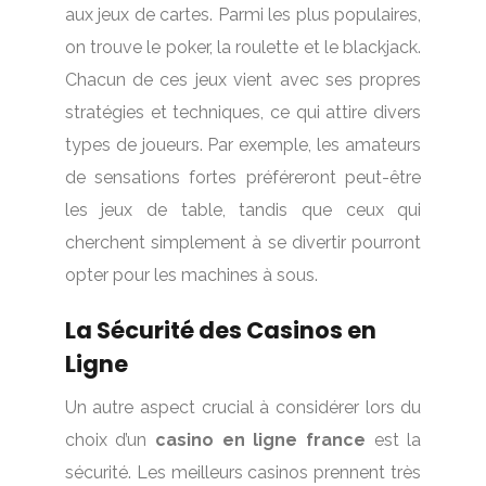
aux jeux de cartes. Parmi les plus populaires,
on trouve le poker, la roulette et le blackjack.
Chacun de ces jeux vient avec ses propres
stratégies et techniques, ce qui attire divers
types de joueurs. Par exemple, les amateurs
de sensations fortes préféreront peut-être
les jeux de table, tandis que ceux qui
cherchent simplement à se divertir pourront
opter pour les machines à sous.
La Sécurité des Casinos en
Ligne
Un autre aspect crucial à considérer lors du
choix d’un
casino en ligne france
est la
sécurité. Les meilleurs casinos prennent très