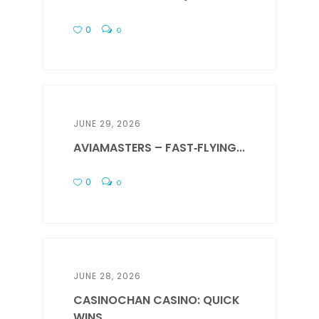
0
0
JUNE 29, 2026
AVIAMASTERS – FAST‑FLYING...
0
0
JUNE 28, 2026
CASINOCHAN CASINO: QUICK
WINS...