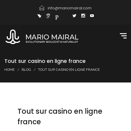
info@mariomairal.com
Tout sur casino en ligne france
HOME
BLOG
TOUT SUR CASINO EN LIGNE FRANCE
Tout sur casino en ligne
france