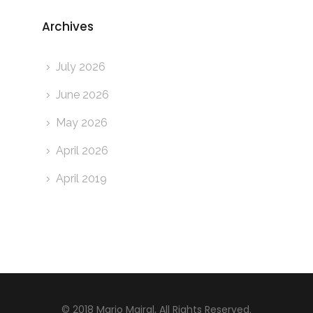
Archives
July 2026
June 2026
May 2026
April 2026
April 2019
© 2018 Mario Mairal, All Rights Reserved.