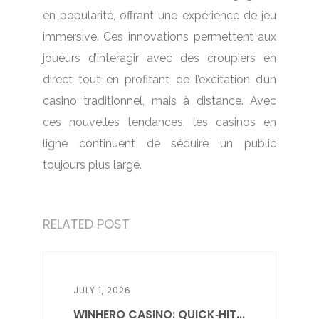
en popularité, offrant une expérience de jeu
immersive. Ces innovations permettent aux
joueurs d’interagir avec des croupiers en
direct tout en profitant de l’excitation d’un
casino traditionnel, mais à distance. Avec
ces nouvelles tendances, les casinos en
ligne continuent de séduire un public
toujours plus large.
RELATED POST
JULY 1, 2026
WINHERO CASINO: QUICK‑HIT...