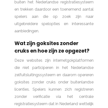
buiten het Nederlandse registratiesysteem
en trekken daardoor een toenemend aantal
spelers aan die op zoek zijn naar
uitgebreidere spelopties en interessante
aanbiedingen.
Wat zijn goksites zonder
cruks en hoe zijn ze opgezet?
Deze websites zijn internetgokplatformen
die niet participeren in het Nederlandse
zelfuitsluitingssysteem en daarom opereren
goksites zonder cruks onder buitenlandse
licenties. Spelers kunnen zich registreren
zonder verificatie via het centrale
registratiesysteem dat in Nederland wettelijk