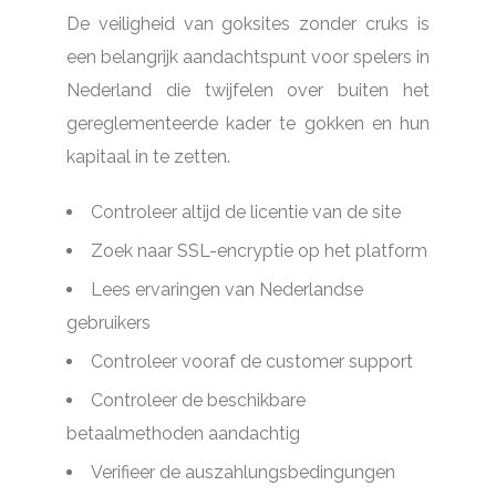
De veiligheid van goksites zonder cruks is
een belangrijk aandachtspunt voor spelers in
Nederland die twijfelen over buiten het
gereglementeerde kader te gokken en hun
kapitaal in te zetten.
Controleer altijd de licentie van de site
Zoek naar SSL-encryptie op het platform
Lees ervaringen van Nederlandse
gebruikers
Controleer vooraf de customer support
Controleer de beschikbare
betaalmethoden aandachtig
Verifieer de auszahlungsbedingungen