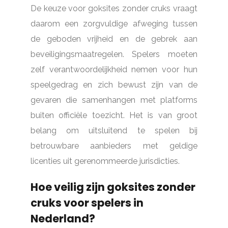
De keuze voor goksites zonder cruks vraagt
daarom een zorgvuldige afweging tussen
de geboden vrijheid en de gebrek aan
beveiligingsmaatregelen. Spelers moeten
zelf verantwoordelijkheid nemen voor hun
speelgedrag en zich bewust zijn van de
gevaren die samenhangen met platforms
buiten officiële toezicht. Het is van groot
belang om uitsluitend te spelen bij
betrouwbare aanbieders met geldige
licenties uit gerenommeerde jurisdicties.
Hoe veilig zijn goksites zonder
cruks voor spelers in
Nederland?