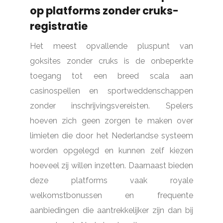
op platforms zonder cruks-
registratie
Het meest opvallende pluspunt van
goksites zonder cruks is de onbeperkte
toegang tot een breed scala aan
casinospellen en sportweddenschappen
zonder inschrijvingsvereisten. Spelers
hoeven zich geen zorgen te maken over
limieten die door het Nederlandse systeem
worden opgelegd en kunnen zelf kiezen
hoeveel zij willen inzetten. Daarnaast bieden
deze platforms vaak royale
welkomstbonussen en frequente
aanbiedingen die aantrekkelijker zijn dan bij