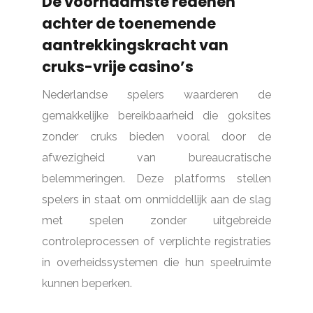
De voornaamste redenen
achter de toenemende
aantrekkingskracht van
cruks-vrije casino’s
Nederlandse spelers waarderen de
gemakkelijke bereikbaarheid die goksites
zonder cruks bieden vooral door de
afwezigheid van bureaucratische
belemmeringen. Deze platforms stellen
spelers in staat om onmiddellijk aan de slag
met spelen zonder uitgebreide
controleprocessen of verplichte registraties
in overheidssystemen die hun speelruimte
kunnen beperken.