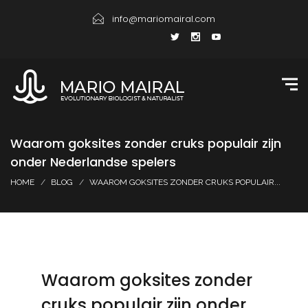
info@mariomairal.com
Waarom goksites zonder cruks populair zijn
onder Nederlandse spelers
HOME
BLOG
WAAROM GOKSITES ZONDER CRUKS POPULAIR...
Waarom goksites zonder
cruks populair zijn onder