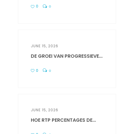
0
0
JUNE 15, 2026
DE GROEI VAN PROGRESSIEVE...
0
0
JUNE 15, 2026
HOE RTP PERCENTAGES DE...