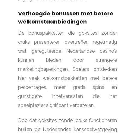
Verhoogde bonussen met betere
welkomstaanbiedingen
De bonuspakketten die goksites zonder
cruks presenteren overtreffen regelmatig
wat gereguleerde Nederlandse casino’s
kunnen bieden door strengere
marketingbeperkingen. Spelers ontdekken
hier vaak welkomstpakketten met betere
percentages, meer gratis spins en
gunstigere inzetvereisten die het
speelplezier significant verbeteren.
Doordat goksites zonder cruks functioneren
buiten de Nederlandse kansspelwetgeving