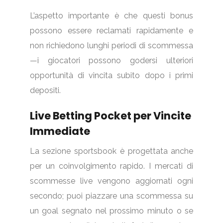
L’aspetto importante è che questi bonus
possono essere reclamati rapidamente e
non richiedono lunghi periodi di scommessa
—i giocatori possono godersi ulteriori
opportunità di vincita subito dopo i primi
depositi.
Live Betting Pocket per Vincite
Immediate
La sezione sportsbook è progettata anche
per un coinvolgimento rapido. I mercati di
scommesse live vengono aggiornati ogni
secondo; puoi piazzare una scommessa su
un goal segnato nel prossimo minuto o se