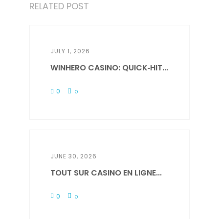
RELATED POST
JULY 1, 2026
WINHERO CASINO: QUICK‑HIT...
0
0
JUNE 30, 2026
TOUT SUR CASINO EN LIGNE...
0
0