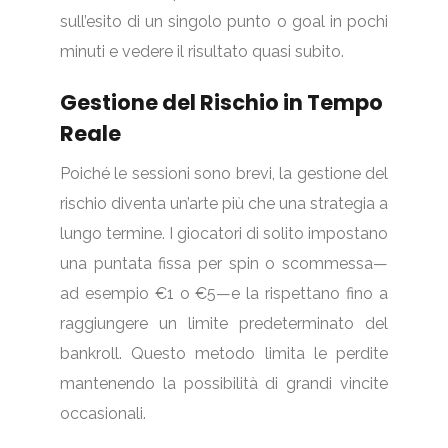
sull’esito di un singolo punto o goal in pochi
minuti e vedere il risultato quasi subito.
Gestione del Rischio in Tempo
Reale
Poiché le sessioni sono brevi, la gestione del
rischio diventa un’arte più che una strategia a
lungo termine. I giocatori di solito impostano
una puntata fissa per spin o scommessa—
ad esempio €1 o €5—e la rispettano fino a
raggiungere un limite predeterminato del
bankroll. Questo metodo limita le perdite
mantenendo la possibilità di grandi vincite
occasionali.