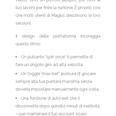
tuo lavoro per finire la riunione. È proprio così
che molti utenti di Magius descrivono le loro
sessioni.
Il design della piattaforma incoraggia
questo ritmo:
Un pulsante “spin once” ti permette di
fare un singolo giro ad alta velocità.
Un toggle “max bet” assicura di giocare
sempre alla tua puntata massima senza
doverla impostare manualmente ogni volta.
Una funzione di auto‑exit che ti
disconnette dopo quindici minuti di inattività
—per mantenere il tuo account sicuro