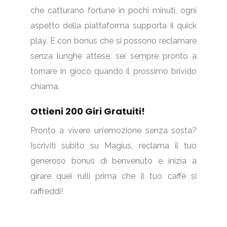
che catturano fortune in pochi minuti, ogni
aspetto della piattaforma supporta il quick
play. E con bonus che si possono reclamare
senza lunghe attese, sei sempre pronto a
tornare in gioco quando il prossimo brivido
chiama.
Ottieni 200 Giri Gratuiti!
Pronto a vivere un’emozione senza sosta?
Iscriviti subito su Magius, reclama il tuo
generoso bonus di benvenuto e inizia a
girare quei rulli prima che il tuo caffè si
raffreddi!