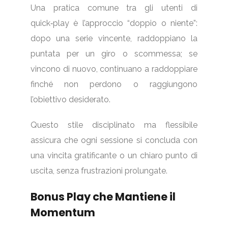
Una pratica comune tra gli utenti di
quick‑play è l’approccio “doppio o niente”:
dopo una serie vincente, raddoppiano la
puntata per un giro o scommessa; se
vincono di nuovo, continuano a raddoppiare
finché non perdono o raggiungono
l’obiettivo desiderato.
Questo stile disciplinato ma flessibile
assicura che ogni sessione si concluda con
una vincita gratificante o un chiaro punto di
uscita, senza frustrazioni prolungate.
Bonus Play che Mantiene il
Momentum