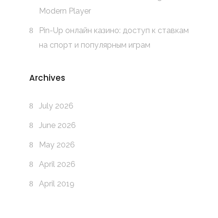
Modern Player
Pin-Up онлайн казино: доступ к ставкам
на спорт и популярным играм
Archives
July 2026
June 2026
May 2026
April 2026
April 2019