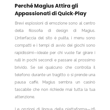
Perché Magius Attira gli
Appassionati di Quick‑Play
Brevi esplosioni di emozione sono al centro
della filosofia di design di Magius.
L’interfaccia del sito è pulita, i menu sono
compatti e i tempi di avvio dei giochi sono
rapidissimi—ideale per chi vuole far girare i
rulli in pochi secondi e passare al prossimo
brivido. Se sei qualcuno che controlla il
telefono durante un tragitto o si prende una
pausa caffè, Magius sembra un casinò
tascabile che non richiede mai tutta la tua
attenzione.
Le opzioni di lingua della piattaforma—26