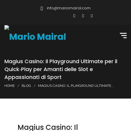
info@mariomairal.com
Magius Casino: Il Playground Ultimate per il
Quick‑Play per Amanti delle Slot e
Appassionati di Sport
HOME
BLOG
MAGIUS CASINO: IL PLAYGROUND ULTIMATE...
Magius Casino: Il