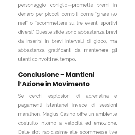
personaggio coniglio—promette premi in
denaro per piccoli compiti come “girare 50
reel” o “scommettere su tre eventi sportivi
diversi.” Queste sfide sono abbastanza brevi
da inserirsi in brevi intervalli di gioco, ma
abbastanza gratificanti da mantenere gli
utenti coinvolti nel tempo.
Conclusione – Mantieni
l’Azione in Movimento
Se cerchi esplosioni di adrenalina e
pagamenti istantanei invece di sessioni
marathon, Magius Casino offre un ambiente
costruito intorno a velocità ed emozione.
Dalle slot rapidissime alle scommesse live