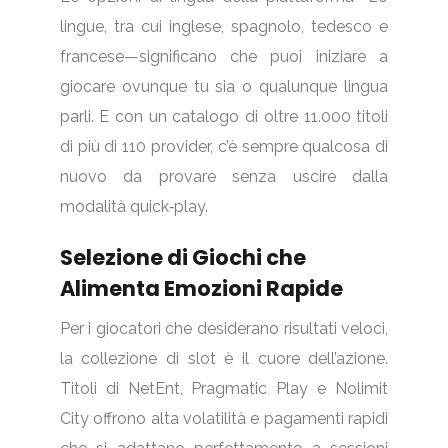
lingue, tra cui inglese, spagnolo, tedesco e
francese—significano che puoi iniziare a
giocare ovunque tu sia o qualunque lingua
parli. E con un catalogo di oltre 11.000 titoli
di più di 110 provider, c’è sempre qualcosa di
nuovo da provare senza uscire dalla
modalità quick‑play.
Selezione di Giochi che
Alimenta Emozioni Rapide
Per i giocatori che desiderano risultati veloci,
la collezione di slot è il cuore dell’azione.
Titoli di NetEnt, Pragmatic Play e Nolimit
City offrono alta volatilità e pagamenti rapidi