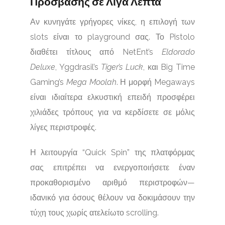
Πρόσβασης σε Λίγα Λεπτά
Αν κυνηγάτε γρήγορες νίκες, η επιλογή των
slots είναι το playground σας. Το Pistolo
διαθέτει τίτλους από NetEnt’s
Eldorado
Deluxe
, Yggdrasil’s
Tiger’s Luck
, και Big Time
Gaming’s
Mega Moolah
. Η μορφή Megaways
είναι ιδιαίτερα ελκυστική επειδή προσφέρει
χιλιάδες τρόπους για να κερδίσετε σε μόλις
λίγες περιστροφές.
Η λειτουργία “Quick Spin” της πλατφόρμας
σας επιτρέπει να ενεργοποιήσετε έναν
προκαθορισμένο αριθμό περιστροφών—
ιδανικό για όσους θέλουν να δοκιμάσουν την
τύχη τους χωρίς ατελείωτο scrolling.