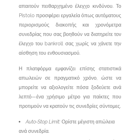
απαιτούν πειθαρχημένο έλεγχο κινδύνου. Το
Pistolo προσφέρει εργαλεία όπως αυτόματους
περιορισμούς διακοπής και χρονόμετρα
συνεδρίας που σας βοηθούν να διατηρείτε τον
έλεγχο του bankroll σας χωρίς να χάνετε την
αίσθηση του ενθουσιασμού.
Η πλατφόρμα εμφανίζει επίσης στατιστικά
απωλειών σε πραγματικό χρόνο, ώστε να
μπορείτε να αξιολογείτε πόσα ξοδεύετε ανά
λεπτό—ένα χρήσιμο μέτρο για παίκτες που
προτιμούν να κρατούν τις συνεδρίες σύντομες.
Auto‑Stop Limit:
Ορίστε μέγιστη απώλεια
ανά συνεδρία.