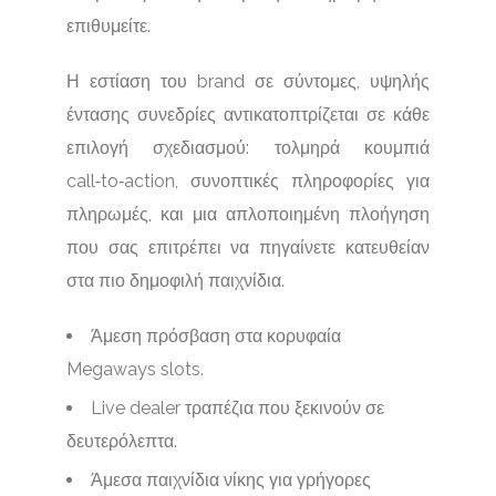
επιθυμείτε.
Η εστίαση του brand σε σύντομες, υψηλής
έντασης συνεδρίες αντικατοπτρίζεται σε κάθε
επιλογή σχεδιασμού: τολμηρά κουμπιά
call‑to‑action, συνοπτικές πληροφορίες για
πληρωμές, και μια απλοποιημένη πλοήγηση
που σας επιτρέπει να πηγαίνετε κατευθείαν
στα πιο δημοφιλή παιχνίδια.
Άμεση πρόσβαση στα κορυφαία
Megaways slots.
Live dealer τραπέζια που ξεκινούν σε
δευτερόλεπτα.
Άμεσα παιχνίδια νίκης για γρήγορες