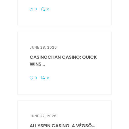
0
0
JUNE 28, 2026
CASINOCHAN CASINO: QUICK
WINS...
0
0
JUNE 27, 2026
ALLYSPIN CASINO: A VÉGSŐ...