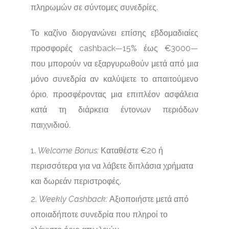
πληρωμών σε σύντομες συνεδρίες.
Το καζίνο διοργανώνει επίσης εβδομαδιαίες
προσφορές cashback—15% έως €3000—
που μπορούν να εξαργυρωθούν μετά από μια
μόνο συνεδρία αν καλύψετε το απαιτούμενο
όριο, προσφέροντας μια επιπλέον ασφάλεια
κατά τη διάρκεια έντονων περιόδων
παιχνιδιού.
Welcome Bonus:
Καταθέστε €20 ή
περισσότερα για να λάβετε διπλάσια χρήματα
και δωρεάν περιστροφές.
Weekly Cashback:
Αξιοποιήστε μετά από
οποιαδήποτε συνεδρία που πληροί το