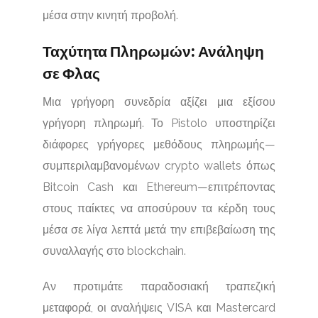
μέσα στην κινητή προβολή.
Ταχύτητα Πληρωμών: Ανάληψη
σε Φλας
Μια γρήγορη συνεδρία αξίζει μια εξίσου
γρήγορη πληρωμή. Το Pistolo υποστηρίζει
διάφορες γρήγορες μεθόδους πληρωμής—
συμπεριλαμβανομένων crypto wallets όπως
Bitcoin Cash και Ethereum—επιτρέποντας
στους παίκτες να αποσύρουν τα κέρδη τους
μέσα σε λίγα λεπτά μετά την επιβεβαίωση της
συναλλαγής στο blockchain.
Αν προτιμάτε παραδοσιακή τραπεζική
μεταφορά, οι αναλήψεις VISA και Mastercard