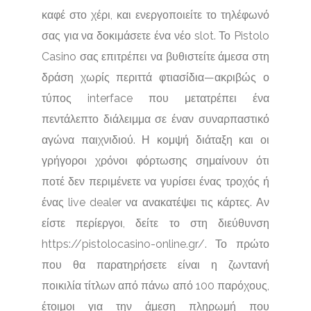
καφέ στο χέρι, και ενεργοποιείτε το τηλέφωνό
σας για να δοκιμάσετε ένα νέο slot. Το Pistolo
Casino σας επιτρέπει να βυθιστείτε άμεσα στη
δράση χωρίς περιττά φτιασίδια—ακριβώς ο
τύπος interface που μετατρέπει ένα
πεντάλεπτο διάλειμμα σε έναν συναρπαστικό
αγώνα παιχνιδιού. Η κομψή διάταξη και οι
γρήγοροι χρόνοι φόρτωσης σημαίνουν ότι
ποτέ δεν περιμένετε να γυρίσει ένας τροχός ή
ένας live dealer να ανακατέψει τις κάρτες. Αν
είστε περίεργοι, δείτε το στη διεύθυνση
https://pistolocasino-online.gr/. Το πρώτο
που θα παρατηρήσετε είναι η ζωντανή
ποικιλία τίτλων από πάνω από 100 παρόχους,
έτοιμοι για την άμεση πληρωμή που