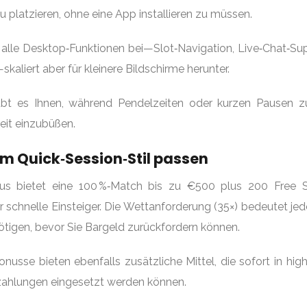
 platzieren, ohne eine App installieren zu müssen.
 alle Desktop‑Funktionen bei—Slot‑Navigation, Live‑Chat‑Su
kaliert aber für kleinere Bildschirme herunter.
laubt es Ihnen, während Pendelzeiten oder kurzen Pausen zu
it einzubüßen.
um Quick‑Session‑Stil passen
s bietet eine 100 %‑Match bis zu €500 plus 200 Free 
r schnelle Einsteiger. Die Wettanforderung (35×) bedeutet je
ötigen, bevor Sie Bargeld zurückfordern können.
se bieten ebenfalls zusätzliche Mittel, die sofort in high‑
szahlungen eingesetzt werden können.