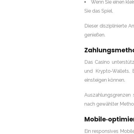
Wenn Sie einen kle
Sie das Spiel.
Dieser disziplinierte 
genießen.
Zahlungsmethod
Das Casino unterstütz
und Krypto‑Wallets. E
einsteigen können.
Auszahlungsgrenzen 
nach gewählter Method
Mobile‑optimier
Ein responsives Mobil