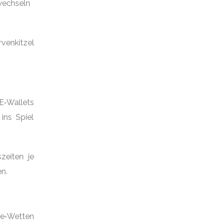
wechseln
rvenkitzel
E‑Wallets
ins Spiel
zeiten je
n.
ve‑Wetten