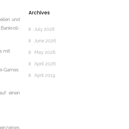
Archives
ellen und
Bankroll-
July 2026
June 2026
s mit
May 2026
April 2026
ini‑Games
April 2019
auf einen
inzelnes