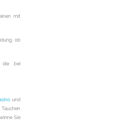
 einen mit
idung, ob
 die bei
asino
und
. Tauchen
ewinne Sie