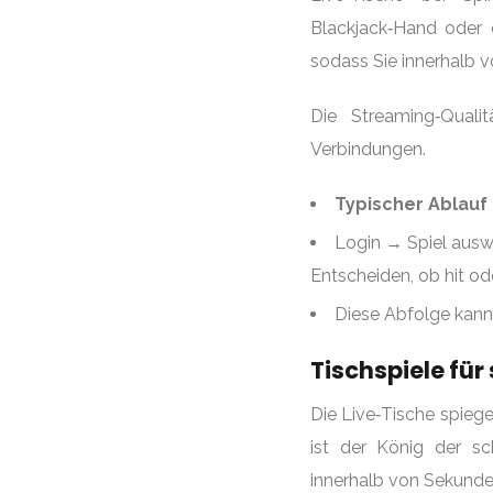
Blackjack‑Hand oder e
sodass Sie innerhalb 
Die Streaming‑Quali
Verbindungen.
Typischer Ablauf 
Login → Spiel ausw
Entscheiden, ob hit o
Diese Abfolge kann
Tischspiele fü
Die Live‑Tische spiege
ist der König der s
innerhalb von Sekunden