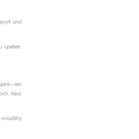
pport und
 spielen,
Spins—ein
doch, dass
volatility