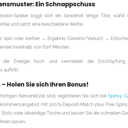
tensmuster: Ein Schnappschuss
ession‑Spieler loggt sich ein, bewertet einige Titel, wählt
ntial und setzt eine bescheidene Wette.
urz: spin oder wetten → Ergebnis (Gewinn/Verlust) → Entsche
endet innerhalb von fünf Minuten.
 die Energie hoch und vermeidet die Erschöpfung,
 auftritt.
– Holen Sie sich Ihren Bonus!
fortigen Nervenkitzel sind, registrieren Sie sich bei
Spinsy C
Willkommensangebot mit 100 %‑Deposit‑Match plus Free Spins
ity Slots oder lebendige Tische und lassen Sie die schnellen G
hren lassen.