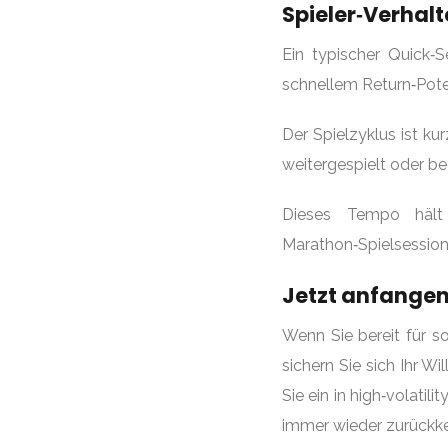
Spieler‑Verhal
Ein typischer Quick‑S
schnellem Return‑Pote
Der Spielzyklus ist k
weitergespielt oder be
Dieses Tempo hält
Marathon‑Spielsessions
Jetzt anfangen 
Wenn Sie bereit für so
sichern Sie sich Ihr 
Sie ein in high‑volatil
immer wieder zurückke