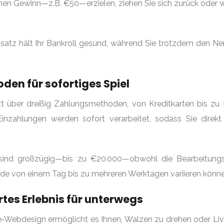
inen Gewinn—z.B. €50—erzielen, ziehen Sie sich zurück oder 
Ansatz hält Ihr Bankroll gesund, während Sie trotzdem den Ne
en für sofortiges Spiel
t über dreißig Zahlungsmethoden, von Kreditkarten bis zu 
inzahlungen werden sofort verarbeitet, sodass Sie direkt 
sind großzügig—bis zu €20 000—obwohl die Bearbeitungs
e von einem Tag bis zu mehreren Werktagen variieren könne
tes Erlebnis für unterwegs
e‑Webdesign ermöglicht es Ihnen, Walzen zu drehen oder Li