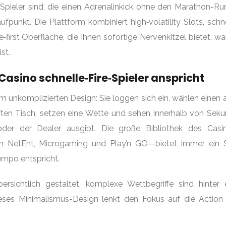
pieler sind, die einen Adrenalinkick ohne den Marathon-Run 
ufpunkt. Die Plattform kombiniert high‑volatility Slots, schn
‑first Oberfläche, die Ihnen sofortige Nervenkitzel bietet, 
st.
asino schnelle‑Fire‑Spieler anspricht
m unkomplizierten Design: Sie loggen sich ein, wählen einen a
ften Tisch, setzen eine Wette und sehen innerhalb von Seku
der der Dealer ausgibt. Die große Bibliothek des Cas
n NetEnt, Microgaming und Play’n GO—bietet immer ein S
mpo entspricht.
ersichtlich gestaltet, komplexe Wettbegriffe sind hinter 
ieses Minimalismus-Design lenkt den Fokus auf die Action 